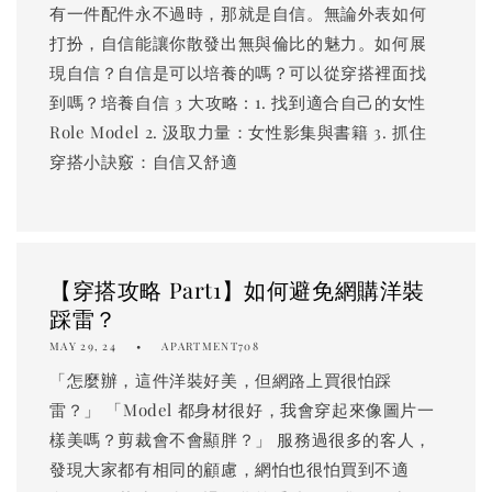
有一件配件永不過時，那就是自信。無論外表如何
打扮，自信能讓你散發出無與倫比的魅力。如何展
現自信？自信是可以培養的嗎？可以從穿搭裡面找
到嗎？培養自信 3 大攻略 : 1. 找到適合自己的女性
Role Model 2. 汲取力量：女性影集與書籍 3. 抓住
穿搭小訣竅：自信又舒適
【穿搭攻略 Part1】如何避免網購洋裝
踩雷？
MAY 29, 24
APARTMENT708
「怎麼辦，這件洋裝好美，但網路上買很怕踩
雷？」 「Model 都身材很好，我會穿起來像圖片一
樣美嗎？剪裁會不會顯胖？」 服務過很多的客人，
發現大家都有相同的顧慮，網怕也很怕買到不適